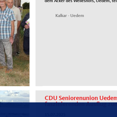
dem Acker des Welleshofs, Uedem, t
Kalkar - Uedem
CDU Seniorenunion Uedem
faszinierenden Ausflug zu
15.07.2025