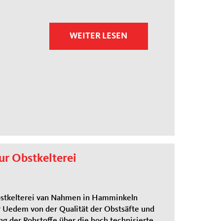
WEITER LESEN
ur Obstkelterei
bstkelterei van Nahmen in Hamminkeln
r Uedem von der Qualität der Obstsäfte und
ng der Rohstoffe über die hoch technisierte