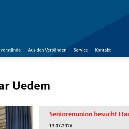
svorstände
Aus den Verbänden
Service
Kontakt
kar Uedem
Seniorenunion besucht Hau
13.07.2026