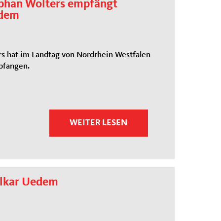
phan Wolters empfängt
edem
 hat im Landtag von Nordrhein-Westfalen
pfangen.
WEITER LESEN
alkar Uedem