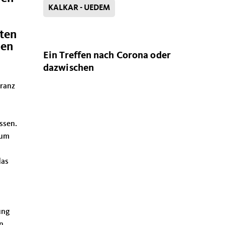
KALKAR - UEDEM
uten
hen
Ein Treffen nach Corona oder
dazwischen
Franz
ssen.
zum
das
ung
n