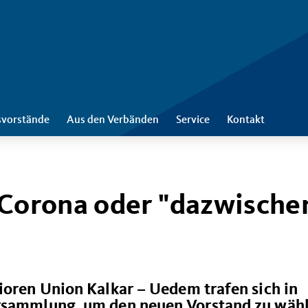
svorstände
Aus den Verbänden
Service
Kontakt
 Corona oder "dazwische
ioren Union Kalkar – Uedem trafen sich in
ersammlung, um den neuen Vorstand zu wäh