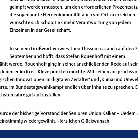
geimpft werden müssten, um den erforderlichen Prozentsatz
die sogenannte Herdenimmunität auch vor Ort zu erreichen. 
wünschte sich Schooltink mehr Verantwortung von jedem
Einzelnen in der Gesellschaft.
In seinem Grußwort verwies Theo Thissen u.a. auch auf den 2
September und hofft, dass Stefan Rouenhoff mit einem
ählt werde. Rouenhoff ging in seiner anschließenden Rede auf sei
 denen er im Kreis Kleve punkten möchte. Mit seinen anspruchsvo
ischen Innovationen im digitalen Zeitalter‘ und ‚Klima und Umwel
derte, im Bundestagswahlkampf endlich über Inhalte zu sprechen. E
chsten Jahre gut aufzustellen.
rde der bisherige Vorstand der Senioren Union Kalkar – Uedem 
k einstimmig wiedergewählt. Herzlichen Glückwunsch.