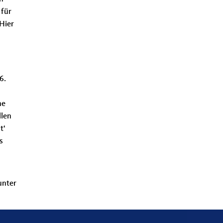
 für
Hier
6.
ne
llen
t‘
s
unter