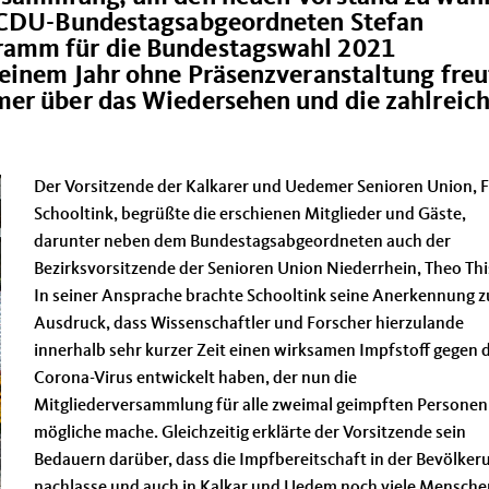
r CDU-Bundestagsabgeordneten Stefan
ramm für die Bundestagswahl 2021
einem Jahr ohne Präsenzveranstaltung fre
er über das Wiedersehen und die zahlreic
Der Vorsitzende der Kalkarer und Uedemer Senioren Union, 
Schooltink, begrüßte die erschienen Mitglieder und Gäste,
darunter neben dem Bundestagsabgeordneten auch der
Bezirksvorsitzende der Senioren Union Niederrhein, Theo Thi
In seiner Ansprache brachte Schooltink seine Anerkennung 
Ausdruck, dass Wissenschaftler und Forscher hierzulande
innerhalb sehr kurzer Zeit einen wirksamen Impfstoff gegen 
Corona-Virus entwickelt haben, der nun die
Mitgliederversammlung für alle zweimal geimpften Personen
mögliche mache. Gleichzeitig erklärte der Vorsitzende sein
Bedauern darüber, dass die Impfbereitschaft in der Bevölker
nachlasse und auch in Kalkar und Uedem noch viele Mensche