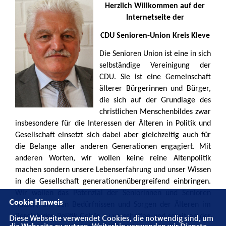
Herzlich Willkommen auf der
Internetseite der
CDU Senioren-Union Kreis Kleve
Die Senioren Union ist eine in sich
selbständige Vereinigung der
CDU. Sie ist eine Gemeinschaft
älterer Bürgerinnen und Bürger,
die sich auf der Grundlage des
christlichen Menschenbildes zwar
insbesondere für die Interessen der Älteren in Politik und
Gesellschaft einsetzt sich dabei aber gleichzeitig auch für
die Belange aller anderen Generationen engagiert. Mit
anderen Worten, wir wollen keine reine Altenpolitik
machen sondern unsere Lebenserfahrung und unser Wissen
in die Gesellschaft generationenübergreifend einbringen.
Wir wollen das Potenzial der Seniorinnen und Senioren
Cookie Hinweis
nutzen, um den Bedürfnissen und Sorgen der Älteren im
Bereich der Politik Gehör zu verschaffen und somit an der
Diese Webseite verwendet Cookies, die notwendig sind, um