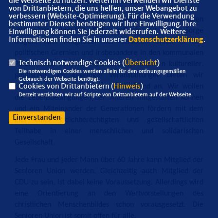
die Webseite zu nutzen. Weiterhin verwenden wir Dienste
politischen Meinungsbildung mitwirken.
von Drittanbietern, die uns helfen, unser Webangebot zu
verbessern (Website-Optimierung). Für die Verwendung
Wir als Ältere wollen aktiv mitgestalten, mitentscheiden
bestimmter Dienste benötigen wir Ihre Einwilligung. Ihre
und mitverantworten. Daher müssen wir dafür Sorge
Einwilligung können Sie jederzeit widerrufen. Weitere
Informationen finden Sie in unserer
Datenschutzerklärung
.
tragen, dass Mitglieder der Senioren Union in den
politischen Gremien und insbesondere in den kommunalen
Technisch notwendige Cookies (
Übersicht
)
Parlamenten aktiv vertreten sind. Im Rahmen kultureller,
Die notwendigen Cookies werden allein für den ordnungsgemäßen
politischer und geselliger Veranstaltungen bieten wir
Gebrauch der Webseite benötigt.
politische Informationen aus erster Hand an. Wir wollen
Cookies von Drittanbietern (
Hinweis
)
Derzeit verzichten wir auf Scripte von Drittanbietern auf der Webseite.
die Lebensbedingungen der Älteren mitgestalten können
und ein Miteinander der Generationen fördern mit dem
Einverstanden
Ziel einer gleichberechtigten und gesellschaftlichen
Teilhabe in einer menschlichen und solidarischen
Gesellschaft.
Jede Frau und jeder Mann über 60 Jahre kann Mitglied der
Senioren Union werden. Gleichzeitig auch Mitglied der
CDU zu sein, ist dabei keine Voraussetzung. Allerdings wird
eine Orientierung an den Wertvorstellungen des
christlichen Menschenbildes schon vorausgesetzt. Die
Senioren Union ist somit offen für alle.