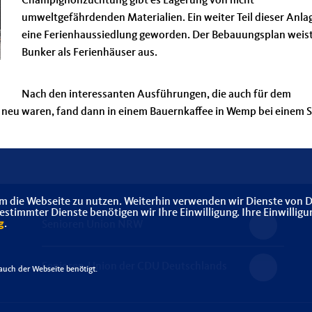
Champignonzüchtung gibt es Lagerung von nicht
umweltgefährdenden Materialien. Ein weiter Teil dieser Anlag
eine Ferienhaussiedlung geworden. Der Bebauungsplan weis
Bunker als Ferienhäuser aus.
Nach den interessanten Ausführungen, die auch für dem
neu waren, fand dann in einem Bauernkaffee in Wemp bei einem 
m die Webseite zu nutzen. Weiterhin verwenden wir Dienste von D
timmter Dienste benötigen wir Ihre Einwilligung. Ihre Einwilligu
g
.
Senioren Union NRW
Senioren-Union der CDU Deutschlands
uch der Webseite benötigt.