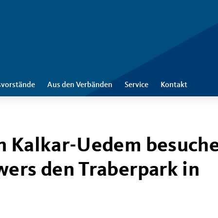
svorstände
Aus den Verbänden
Service
Kontakt
on Kalkar-Uedem besuch
wers den Traberpark in