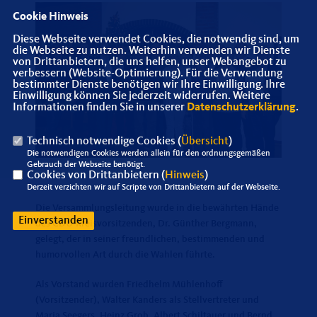
Cookie Hinweis
Diese Webseite verwendet Cookies, die notwendig sind, um
die Webseite zu nutzen. Weiterhin verwenden wir Dienste
von Drittanbietern, die uns helfen, unser Webangebot zu
verbessern (Website-Optimierung). Für die Verwendung
bestimmter Dienste benötigen wir Ihre Einwilligung. Ihre
Einwilligung können Sie jederzeit widerrufen. Weitere
Informationen finden Sie in unserer
Datenschutzerklärung
.
Technisch notwendige Cookies (
Übersicht
)
Die notwendigen Cookies werden allein für den ordnungsgemäßen
Gebrauch der Webseite benötigt.
Cookies von Drittanbietern (
Hinweis
)
Derzeit verzichten wir auf Scripte von Drittanbietern auf der Webseite.
Die Versammlungsleitung wurde in die bewährten Hände
Einverstanden
des CDU-Kreisvorsitzenden, Dr. Günther Bergmann,
gelegt, der in seiner freundlichen, bestimmenden und
humorvollen Art durch die Wahlen führte.
Als Vorstand wurden Friedhelm Mühlenhoff
(Vorsitzender), Walter Kanders als Stellvertreter und
Maria Seegers, Heinz Grob, Albert Schiltauer und Bernd