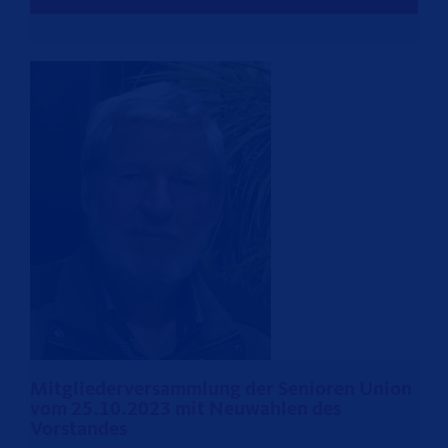
Mitgliederversammlung der Senioren Union
vom 25.10.2023 mit Neuwahlen des
Vorstandes