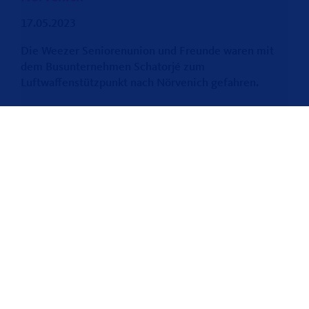
17.05.2023
Die Weezer Seniorenunion und Freunde waren mit
dem Busunternehmen Schatorjé zum
Luftwaffenstützpunkt nach Nörvenich gefahren.
Weeze
WEITER LESEN