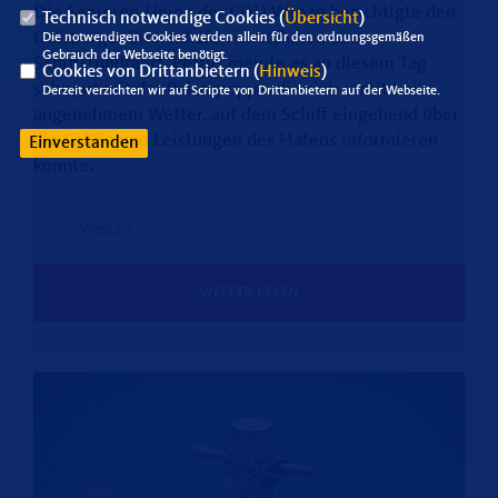
Die Senioren-Union der CDU Weeze besichtigte den
Technisch notwendige Cookies (
Übersicht
)
Duisburger Binnenhafen im Rahmen einer
Die notwendigen Cookies werden allein für den ordnungsgemäßen
Gebrauch der Webseite benötigt.
Schiffsrundfahrt. Petrus meinte es an diesem Tag
Cookies von Drittanbietern (
Hinweis
)
sehr gut mit der Reisegruppe, die sich somit bei
Derzeit verzichten wir auf Scripte von Drittanbietern auf der Webseite.
angenehmem Wetter, auf dem Schiff eingehend über
die Größe und Leistungen des Hafens informieren
Einverstanden
konnte.
Weeze
WEITER LESEN