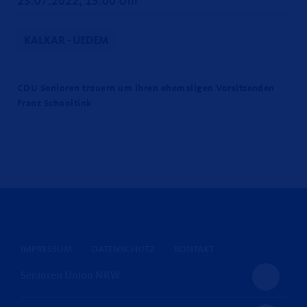
23.07.2022, 15:00 Uhr
KALKAR - UEDEM
CDU Senioren trauern um ihren ehemaligen Vorsitzenden
Franz Schooltink
IMPRESSUM
DATENSCHUTZ
KONTAKT
Senioren Union NRW