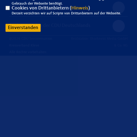
Gebrauch der Webseite benötigt.
Senioren Union NRW
Cookies von Drittanbietern (
Hinweis
)
Derzeit verzichten wir auf Scripte von Drittanbietern auf der Webseite.
Senioren-Union der CDU Deutschlands
Einverstanden
@2026 CDU Seniorenunion
Realisation: Sharkness Media GmbH
Kreisverband Kleve
& Co. KG
Alle Rechte vorbehalten.