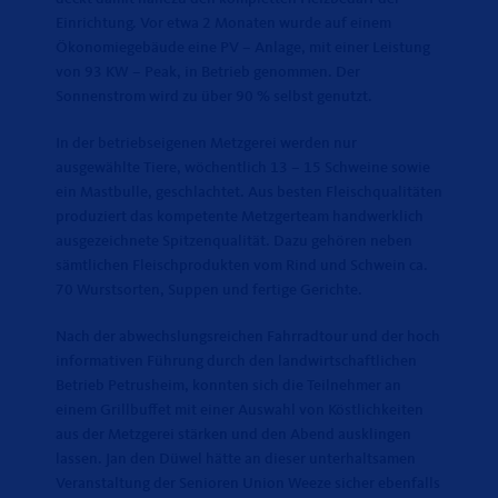
Einrichtung. Vor etwa 2 Monaten wurde auf einem
Ökonomiegebäude eine PV – Anlage, mit einer Leistung
von 93 KW – Peak, in Betrieb genommen. Der
Sonnenstrom wird zu über 90 % selbst genutzt.
In der betriebseigenen Metzgerei werden nur
ausgewählte Tiere, wöchentlich 13 – 15 Schweine sowie
ein Mastbulle, geschlachtet. Aus besten Fleischqualitäten
produziert das kompetente Metzgerteam handwerklich
ausgezeichnete Spitzenqualität. Dazu gehören neben
sämtlichen Fleischprodukten vom Rind und Schwein ca.
70 Wurstsorten, Suppen und fertige Gerichte.
Nach der abwechslungsreichen Fahrradtour und der hoch
informativen Führung durch den landwirtschaftlichen
Betrieb Petrusheim, konnten sich die Teilnehmer an
einem Grillbuffet mit einer Auswahl von Köstlichkeiten
aus der Metzgerei stärken und den Abend ausklingen
lassen. Jan den Düwel hätte an dieser unterhaltsamen
Veranstaltung der Senioren Union Weeze sicher ebenfalls