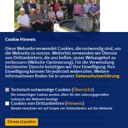
Cookie Hinweis
Diese Webseite verwendet Cookies, die notwendig sind, um
die Webseite zu nutzen. Weiterhin verwenden wir Dienste
von Drittanbietern, die uns helfen, unser Webangebot zu
Die Route führte über Wemb, zum Grenzübergang Well
verbessern (Website-Optimierung). Für die Verwendung
bestimmter Dienste benötigen wir Ihre Einwilligung. Ihre
und in Holland weiter auf dem Ceresweg. Hier machte die
Einwilligung können Sie jederzeit widerrufen. Weitere
Gruppe einen Abstecher zur ehemaligen Wirkungsstätte
Informationen finden Sie in unserer
Datenschutzerklärung
.
von Johann Janssen, besser bekannt als „Jan den Düwel“.
Von 1885 bis 1916 betrieb Jan den Düwel, ein seltenes
Technisch notwendige Cookies (
Übersicht
)
Original und rauer Geselle, hier direkt an der Grenze eine
Die notwendigen Cookies werden allein für den ordnungsgemäßen
einsame Herberge, in der er Schmuggler, Jäger und
Gebrauch der Webseite benötigt.
Cookies von Drittanbietern (
Hinweis
)
Landstreicher für ungewöhnlich kleines Entgelt
Derzeit verzichten wir auf Scripte von Drittanbietern auf der Webseite.
bewirtete. Im April 1902 wurde unweit von Jan‘ s
Herberge, unter der Leitung von Franziskanerbrüdern,
Einverstanden
das Petrusheim eröffnet. In den Folgejahren verlor Jan