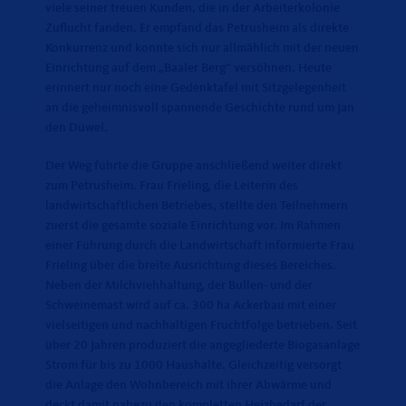
viele seiner treuen Kunden, die in der Arbeiterkolonie
Zuflucht fanden. Er empfand das Petrusheim als direkte
Konkurrenz und konnte sich nur allmählich mit der neuen
Einrichtung auf dem „Baaler Berg“ versöhnen. Heute
erinnert nur noch eine Gedenktafel mit Sitzgelegenheit
an die geheimnisvoll spannende Geschichte rund um Jan
den Düwel.
Der Weg führte die Gruppe anschließend weiter direkt
zum Petrusheim. Frau Frieling, die Leiterin des
landwirtschaftlichen Betriebes, stellte den Teilnehmern
zuerst die gesamte soziale Einrichtung vor. Im Rahmen
einer Führung durch die Landwirtschaft informierte Frau
Frieling über die breite Ausrichtung dieses Bereiches.
Neben der Milchviehhaltung, der Bullen- und der
Schweinemast wird auf ca. 300 ha Ackerbau mit einer
vielseitigen und nachhaltigen Fruchtfolge betrieben. Seit
über 20 Jahren produziert die angegliederte Biogasanlage
Strom für bis zu 1000 Haushalte. Gleichzeitig versorgt
die Anlage den Wohnbereich mit ihrer Abwärme und
deckt damit nahezu den kompletten Heizbedarf der