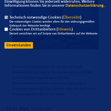
Einwilligung können Sie jederzeit widerrufen. Weitere
Informationen finden Sie in unserer
Datenschutzerklärung
.
Technisch notwendige Cookies (
Übersicht
)
Die notwendigen Cookies werden allein für den ordnungsgemäßen
Gebrauch der Webseite benötigt.
Cookies von Drittanbietern (
Hinweis
)
Derzeit verzichten wir auf Scripte von Drittanbietern auf der Webseite.
Einverstanden
Die Anreise beginnt um 9:00 Uhr am CDU-Treff,
Wasserstraße 8 in Weeze. Wir fahren mit Privat-PKWs.
Die Schiffsfahrt beginnt um 11:30 Uhr.
Anschließend wollen wir einen Spaziergang durch
Duisburgs Innenstadt durchführen. Wer will, kann auch
etwas einkaufen oder ein Eis essen.
29.03.2024, 15:42 Uhr