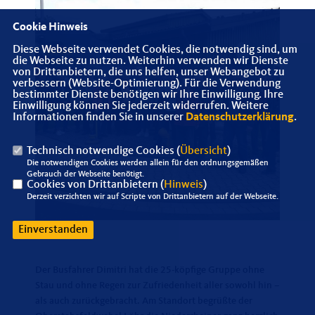
Cookie Hinweis
Diese Webseite verwendet Cookies, die notwendig sind, um
die Webseite zu nutzen. Weiterhin verwenden wir Dienste
von Drittanbietern, die uns helfen, unser Webangebot zu
verbessern (Website-Optimierung). Für die Verwendung
bestimmter Dienste benötigen wir Ihre Einwilligung. Ihre
Einwilligung können Sie jederzeit widerrufen. Weitere
Informationen finden Sie in unserer
Datenschutzerklärung
.
Technisch notwendige Cookies (
Übersicht
)
Die notwendigen Cookies werden allein für den ordnungsgemäßen
Gebrauch der Webseite benötigt.
Cookies von Drittanbietern (
Hinweis
)
Derzeit verzichten wir auf Scripte von Drittanbietern auf der Webseite.
Einverstanden
Der Busfahrer Dimitri hat die 25-köpfige Gruppe ohne
Stau und ohne Regen zur Zufriedenheit aller sowohl hin –
als auch zurückgebracht. Am Standort begrüßte der