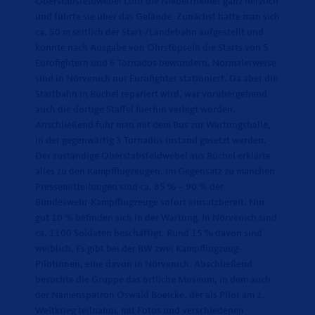
Oberstabsfeldwebel Löhr die Niederrheiner ganz herzlich
und führte sie über das Gelände. Zunächst hatte man sich
ca. 50 m seitlich der Start-/Landebahn aufgestellt und
konnte nach Ausgabe von Ohrstöpseln die Starts von 5
Eurofightern und 6 Tornados bewundern. Normalerweise
sind in Nörvenich nur Eurofighter stationiert. Da aber die
Startbahn in Büchel repariert wird, war vorübergehend
auch die dortige Staffel hierhin verlegt worden.
Anschließend fuhr man mit dem Bus zur Wartungshalle,
in der gegenwärtig 3 Tornados instand gesetzt werden.
Der zuständige Oberstabsfeldwebel aus Büchel erklärte
alles zu den Kampfflugzeugen. Im Gegensatz zu manchen
Pressemitteilungen sind ca. 85 % – 90 % der
Bundeswehr-Kampfflugzeuge sofort einsatzbereit. Nur
gut 10 % befinden sich in der Wartung. In Nörvenich sind
ca. 1100 Soldaten beschäftigt. Rund 15 % davon sind
weiblich. Es gibt bei der BW zwei Kampfflugzeug-
Pilotinnen, eine davon in Nörvenich. Abschließend
besuchte die Gruppe das örtliche Museum, in dem auch
der Namenspatron Oswald Boelcke, der als Pilot am 1.
Weltkrieg teilnahm, mit Fotos und verschiedenen