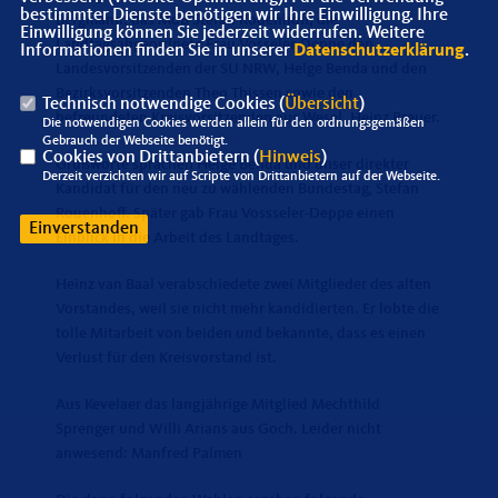
bestimmter Dienste benötigen wir Ihre Einwilligung. Ihre
Bergmann, das MdB Stefan Rouenhoff, die
Einwilligung können Sie jederzeit widerrufen. Weitere
Landtagsabgeordnete Frau Vosseler-Deppe den
Informationen finden Sie in unserer
Datenschutzerklärung
.
Landesvorsitzenden der SU NRW, Helge Benda und den
Bezirksvorsitzenden Theo Thissen sowie den
Technisch notwendige Cookies (
Übersicht
)
befreundeten Kreisvorsitzenden aus Wesel, Heinz Breuer.
Die notwendigen Cookies werden allein für den ordnungsgemäßen
Gebrauch der Webseite benötigt.
Cookies von Drittanbietern (
Hinweis
)
Grußworte sprachen Helge Benda und unser direkter
Derzeit verzichten wir auf Scripte von Drittanbietern auf der Webseite.
Kandidat für den neu zu wählenden Bundestag, Stefan
Rouenhoff. Später gab Frau Vossseler-Deppe einen
Einverstanden
Einblick in die Arbeit des Landtages.
Heinz van Baal verabschiedete zwei Mitglieder des alten
Vorstandes, weil sie nicht mehr kandidierten. Er lobte die
tolle Mitarbeit von beiden und bekannte, dass es einen
Verlust für den Kreisvorstand ist.
Aus Kevelaer das langjährige Mitglied Mechthild
Sprenger und Willi Arians aus Goch. Leider nicht
anwesend: Manfred Palmen