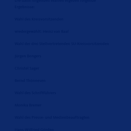
Die dann folgenden Wahlen ergeben folgende
Ergebnisse:
Wahl des Kreisvorsitzenden
wiedergewählt: Heinz van Baal
Wahl der drei Stellvertretenden SU-Kreisvorsitzenden
Jürgen Bongers
Christel Sager
Bernd Thönnesen
Wahl des Schriftführers
Monika Bremer
Wahl des Presse- und Medienbeauftragten
Hans-Wilfried Görden