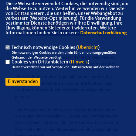
Diese Webseite verwendet Cookies, die notwendig sind, um
die Webseite zu nutzen. Weiterhin verwenden wir Dienste
von Drittanbietern, die uns helfen, unser Webangebot zu
verbessern (Website-Optimierung). Für die Verwendung
bestimmter Dienste benötigen wir Ihre Einwilligung. Ihre
Einwilligung können Sie jederzeit widerrufen. Weitere
Informationen finden Sie in unserer
Datenschutzerklärung
.
Technisch notwendige Cookies (
Übersicht
)
Die notwendigen Cookies werden allein für den ordnungsgemäßen
· Als langjähriger Bürgermeister der Stadt Rees weiß er,
Gebrauch der Webseite benötigt.
Cookies von Drittanbietern (
Hinweis
)
wie man eine Verwaltung effektiv und bürgernah führt.
Derzeit verzichten wir auf Scripte von Drittanbietern auf der Webseite.
· Er ist Volljurist und verfügt daher über eine wichtige
Einverstanden
fachliche Qualifikation als Landrat. Die Funktion des
Landrates ist stark durch rechtliche Angelegenheiten
geprägt.
· Als Vorsitzender der Bürgermeisterkonferenz kennt er
die Sorgen und Nöte aller 16 Städte und Kommunen des
Kreises Kleve – ob Nord, Süd, Mitte oder auf der rechten
Rheinseite. Bei seinen Bürgermeisterkollegen genießt er