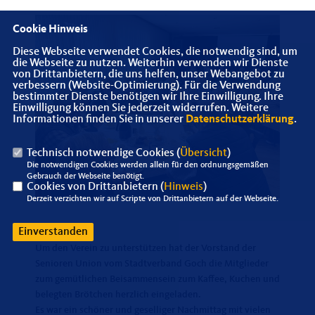
Cookie Hinweis
Diese Webseite verwendet Cookies, die notwendig sind, um
die Webseite zu nutzen. Weiterhin verwenden wir Dienste
von Drittanbietern, die uns helfen, unser Webangebot zu
verbessern (Website-Optimierung). Für die Verwendung
bestimmter Dienste benötigen wir Ihre Einwilligung. Ihre
Einwilligung können Sie jederzeit widerrufen. Weitere
Informationen finden Sie in unserer
Datenschutzerklärung
.
Technisch notwendige Cookies (
Übersicht
)
Die notwendigen Cookies werden allein für den ordnungsgemäßen
Gebrauch der Webseite benötigt.
Cookies von Drittanbietern (
Hinweis
)
Derzeit verzichten wir auf Scripte von Drittanbietern auf der Webseite.
Einverstanden
Um den Verein zu unterstützen hat der Vorstand der
Senioren Union vom Stadtverband Goch die Mitglieder
zum gemütlichen Beisammensein zum Kaffee, Kuchen und
belegten Brötchen herzlich eingeladen.
Es war ein schöner und geselliger Nachmittag mit vielen