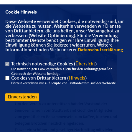
Cookie Hinweis
Diese Webseite verwendet Cookies, die notwendig sind, um
die Webseite zu nutzen. Weiterhin verwenden wir Dienste
von Drittanbietern, die uns helfen, unser Webangebot zu
verbessern (Website-Optimierung). Für die Verwendung
bestimmter Dienste benötigen wir Ihre Einwilligung. Ihre
Einwilligung können Sie jederzeit widerrufen. Weitere
Informationen finden Sie in unserer
Datenschutzerklärung
.
Technisch notwendige Cookies (
Übersicht
)
Die notwendigen Cookies werden allein für den ordnungsgemäßen
Gebrauch der Webseite benötigt.
Cookies von Drittanbietern (
Hinweis
)
Derzeit verzichten wir auf Scripte von Drittanbietern auf der Webseite.
Einverstanden
Um den Verein zu unterstützen hat der Vorstand der
Senioren Union vom Stadtverband Goch die Mitglieder
zum gemütlichen Beisammensein zum Kaffee, Kuchen und
belegten Brötchen herzlich eingeladen.
Es war ein schöner und geselliger Nachmittag mit vielen