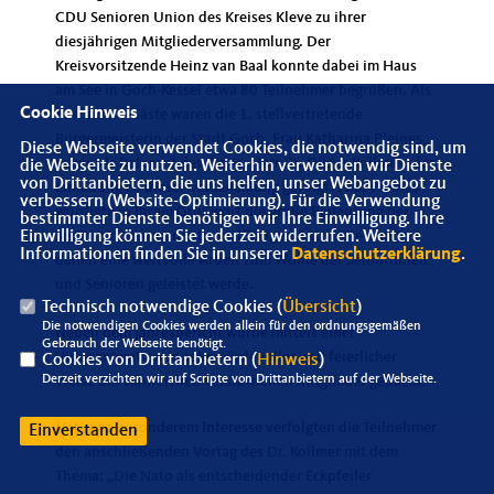
CDU Senioren Union des Kreises Kleve zu ihrer
diesjährigen Mitgliederversammlung. Der
Kreisvorsitzende Heinz van Baal konnte dabei im Haus
am See in Goch-Kessel etwa 80 Teilnehmer begrüßen. Als
Cookie Hinweis
besondere Gäste waren die 1. stellvertretende
Bürgermeisterin der Stadt Goch, Frau Katharina Pleines,
Diese Webseite verwendet Cookies, die notwendig sind, um
sowie als Referent des Tages, Herr Dr. Dieter Kollmer, der
die Webseite zu nutzen. Weiterhin verwenden wir Dienste
von Drittanbietern, die uns helfen, unser Webangebot zu
Einladung zu dieser Versammlung gefolgt. Frau Pleines
verbessern (Website-Optimierung). Für die Verwendung
würdigte in Ihrem Grußwort die große Bedeutung der
bestimmter Dienste benötigen wir Ihre Einwilligung. Ihre
Einwilligung können Sie jederzeit widerrufen. Weitere
Senioren Union und die vielfältigen Aktivitäten, mit
Informationen finden Sie in unserer
Datenschutzerklärung
.
denen eine wertvolle Arbeit zum Wohle der Seniorinnen
und Senioren geleistet werde.
Technisch notwendige Cookies (
Übersicht
)
Die notwendigen Cookies werden allein für den ordnungsgemäßen
Neben dem Jahresbericht wurde mittels einer
Gebrauch der Webseite benötigt.
Videoanimation in sehr würdevoller und feierlicher
Cookies von Drittanbietern (
Hinweis
)
Derzeit verzichten wir auf Scripte von Drittanbietern auf der Webseite.
Weise der zahlreichen verstorbenen Mitglieder gedacht.
Mit ganz besonderem Interesse verfolgten die Teilnehmer
Einverstanden
den anschließenden Vortag des Dr. Kollmer mit dem
Thema: „Die Nato als entscheidender Eckpfeiler