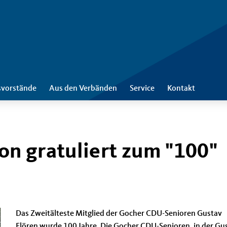
svorstände
Aus den Verbänden
Service
Kontakt
n gratuliert zum "100"
Das Zweitälteste Mitglied der Gocher CDU-Senioren Gustav
Flören wurde 100 Jahre. Die Gocher CDU-Senioren, in der Gu