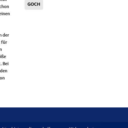
GOCH
schon
einen
n der
 für
en
röße
. Bei
nden
hon