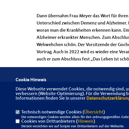
Dann übernahm Frau Meyer das Wort für ihren V
Unterschied zwischen Demenz und Alzheimer. E
woran man die Krankheiten erkennen kann. Ei
Alzheimer erkrankter Menschen. Zum Abschluss 
Wehwehchen schön. Der Vorsitzende der Gocher
Vortrag. Auch in 2022 wird es wieder eine Ver
auch er zum Abschluss fest „Das Leben ist sch
Cookie Hinweis
Diese Webseite verwendet Cookies, die notwendig sind, u
verbessern (Website-Optimierung). Für die Verwendung bes
Informationen finden Sie in unserer
Datenschutzerklärun
IMPRESSUM
DATENSCHUTZ
KONTAKT
Technisch notwendige Cookies (
Übersicht
)
Die notwendigen Cookies werden allein für den ordnungsgemäßen Gebra
Cookies von Drittanbietern (
Hinweis
)
Derzeit verzichten wir auf Scripte von Drittanbietern auf der Webseite.