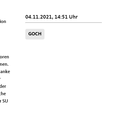
04.11.2021, 14:51 Uhr
ion
GOCH
ioren
nnen.
danke
r
der
che
r SU