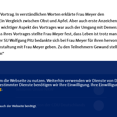
ortrag. In verständlichen Worten erklärte Frau Meyer den
in Vergleich zwischen Obst und Apfel. Aber auch erste Anzeichen
n wichtiger Aspekt des Vortrages war auch der Umgang mit Demen
ihres Vortrages stellte Frau Meyer fest, dass Leben ist trotz ma
 SU Wolfgang Pitz bedankte sich bei Frau Meyer für ihren hervo
anstaltung mit Frau Meyer geben. Zu den Teilnehmern Gewand stell
ön“
m die Webseite zu nutzen. Weiterhin verwenden wir Dienste von D
timmter Dienste benötigen wir Ihre Einwilligung. Ihre Einwilligu
g
.
Senioren Union NRW
Senioren-Union der CDU Deutschlands
uch der Webseite benötigt.