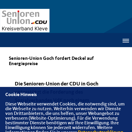
Senioren-Union Goch fordert Deckel auf
Energiepreise
Die Senioren-Union der CDU in Goch
unterstützt die Forderung des
Cookie Hinweis
Sozialverbandes VdK nach einem
Diese Webseite verwendet Cookies, die notwendig sind, um
Härtefallfonds der Bundesländer für
die Webseite zu nutzen. Weiterhin verwenden wir Dienste
von Drittanbietern, die uns helfen, unser Webangebot zu
Haushalte, die die explodierenden Gaspreise
verbessern (Website-Optimierung). Für die Verwendung
bestimmter Dienste benötigen wir Ihre Einwilligung. Ihre
nicht bezahlen können.
Einwilligung können Sie jederzeit widerrufen. Weitere