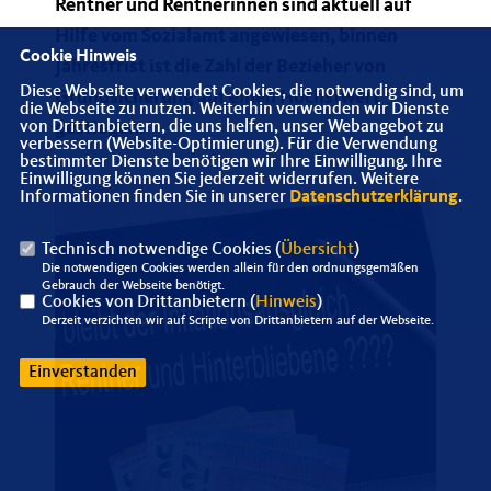
Rentner und Rentnerinnen sind aktuell auf
Hilfe vom Sozialamt angewiesen, binnen
Cookie Hinweis
Jahresfrist ist die Zahl der Bezieher von
Diese Webseite verwendet Cookies, die notwendig sind, um
Grundsicherung auf einen Höchstwert
die Webseite zu nutzen. Weiterhin verwenden wir Dienste
gestiegen.
von Drittanbietern, die uns helfen, unser Webangebot zu
verbessern (Website-Optimierung). Für die Verwendung
bestimmter Dienste benötigen wir Ihre Einwilligung. Ihre
Einwilligung können Sie jederzeit widerrufen. Weitere
Informationen finden Sie in unserer
Datenschutzerklärung
.
Technisch notwendige Cookies (
Übersicht
)
Die notwendigen Cookies werden allein für den ordnungsgemäßen
Gebrauch der Webseite benötigt.
Cookies von Drittanbietern (
Hinweis
)
Derzeit verzichten wir auf Scripte von Drittanbietern auf der Webseite.
Einverstanden