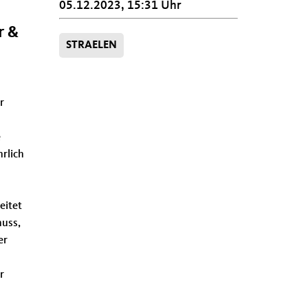
05.12.2023, 15:31 Uhr
r &
STRAELEN
r
e
hrlich
eitet
nuss,
er
r