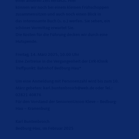
einer anderen Zeit versetzt. Hier
können wir noch bei einem kleinen Frühschoppen
zusammensitzen und auch noch einen Blick in
das interessante Buch (s. o.) werfen. Sie sehen, ein
schöner Vormittag erwartet Sie.
Die Kosten für die Führung decken wir durch eine
Hutspende.
Freitag, 14. März 2025, 10.00 Uhr
Eine Zeitreise in die Vergangenheit der LVR-Klinik
Treffpunkt: Bahnhof Bedburg-Hau*
Um eine Anmeldung mit Personenzahl wird bis zum 10.
März gebeten: karl.buntenbroich@web.de oder Tel.:
02821 40876
Für den Vorstand der SeniorenUnion Kleve – Bedburg-
Hau – Kranenburg
Karl Buntenbroich
Bedburg-Hau, im Februar 2025