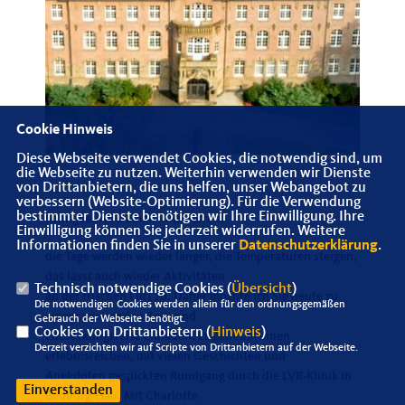
Cookie Hinweis
Diese Webseite verwendet Cookies, die notwendig sind, um
die Webseite zu nutzen. Weiterhin verwenden wir Dienste
von Drittanbietern, die uns helfen, unser Webangebot zu
verbessern (Website-Optimierung). Für die Verwendung
bestimmter Dienste benötigen wir Ihre Einwilligung. Ihre
Sehr geehrte Damen und Herren,
Einwilligung können Sie jederzeit widerrufen. Weitere
Informationen finden Sie in unserer
Datenschutzerklärung
.
die Tage werden wieder länger, die Temperaturen steigen,
das lässt auch wieder Aktivitäten
Technisch notwendige Cookies (
Übersicht
)
an der frischen Luft zu. Daher möchte ich Sie heute zu
Die notwendigen Cookies werden allein für den ordnungsgemäßen
einer spannenden Zeit- und
Gebrauch der Webseite benötigt.
Cookies von Drittanbietern (
Hinweis
)
Entdeckungsreise einladen. Es geht um einen
Derzeit verzichten wir auf Scripte von Drittanbietern auf der Webseite.
erlebnisreichen, mit vielen Geschichten und
Anekdoten gespickten Rundgang durch die LVR-Klinik in
Einverstanden
Bedburg-Hau. Mit Charlotte