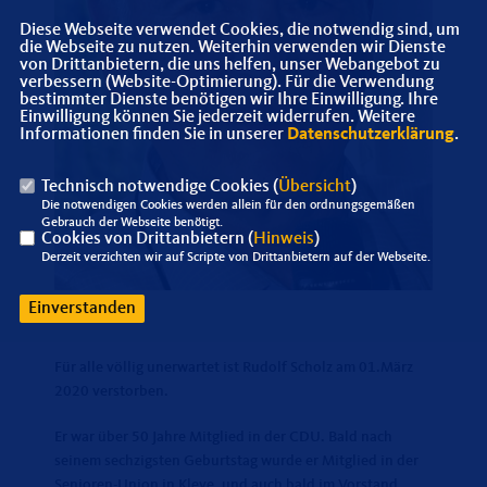
Diese Webseite verwendet Cookies, die notwendig sind, um
die Webseite zu nutzen. Weiterhin verwenden wir Dienste
von Drittanbietern, die uns helfen, unser Webangebot zu
verbessern (Website-Optimierung). Für die Verwendung
bestimmter Dienste benötigen wir Ihre Einwilligung. Ihre
Einwilligung können Sie jederzeit widerrufen. Weitere
Informationen finden Sie in unserer
Datenschutzerklärung
.
Technisch notwendige Cookies (
Übersicht
)
Die notwendigen Cookies werden allein für den ordnungsgemäßen
Gebrauch der Webseite benötigt.
Cookies von Drittanbietern (
Hinweis
)
Derzeit verzichten wir auf Scripte von Drittanbietern auf der Webseite.
Einverstanden
Für alle völlig unerwartet ist Rudolf Scholz am 01.März
2020 verstorben.
Er war über 50 Jahre Mitglied in der CDU. Bald nach
seinem sechzigsten Geburtstag wurde er Mitglied in der
Senioren-Union in Kleve, und auch bald im Vorstand