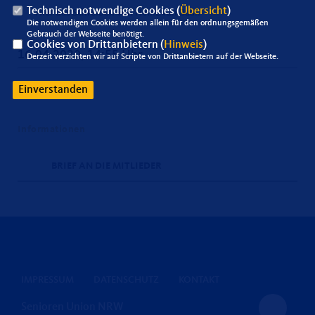
Technisch notwendige Cookies (
Übersicht
)
Hier das Schreiben von Heinz van Baal.
Die notwendigen Cookies werden allein für den ordnungsgemäßen
Gebrauch der Webseite benötigt.
Cookies von Drittanbietern (
Hinweis
)
16.04.2020, 14:55 Uhr
Derzeit verzichten wir auf Scripte von Drittanbietern auf der Webseite.
Einverstanden
Informationen
BRIEF AN DIE MITLIEDER
IMPRESSUM
DATENSCHUTZ
KONTAKT
Senioren Union NRW