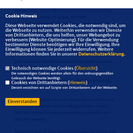
Die Senioren-Union NRW fordert die Landesregierung
Cookie Hinweis
auf, einen Beschluss zu fassen, die NRW­
Gemeindeordnung dahingehend zu ändern, dass alle
Diese Webseite verwendet Cookies, die notwendig sind, um
Kommunen dazu verpflichtet werden, Seniorenämter
die Webseite zu nutzen. Weiterhin verwenden wir Dienste
von Drittanbietern, die uns helfen, unser Webangebot zu
einzuführen.
verbessern (Website-Optimierung). Für die Verwendung
bestimmter Dienste benötigen wir Ihre Einwilligung. Ihre
Begründung:
Einwilligung können Sie jederzeit widerrufen. Weitere
Informationen finden Sie in unserer
Datenschutzerklärung
.
Jede und jeder möchte selbstbestimmt möglichst lange
und gesund in einer vertrauten Umgebung
Technisch notwendige Cookies (
Übersicht
)
Die notwendigen Cookies werden allein für den ordnungsgemäßen
Gebrauch der Webseite benötigt.
leben, die eigenen Potenziale und Ressourcen nutzen,
Cookies von Drittanbietern (
Hinweis
)
aber sich im Bedarfsfall auf ein ausreichendes
Derzeit verzichten wir auf Scripte von Drittanbietern auf der Webseite.
und qualitativ gutes Netz von Beratung, Unterstützung
Einverstanden
und Pflege verlassen können. Möglichkeiten sozialer
Teilhabe sollten für jede Lebensphase geschaffen und
gesichert werden.
Städtische Dienst- bzw. Serviceleistungen für Ältere sind