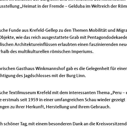
usstellung „Heimat in der Fremde – Gelduba im Weltreich der Röm
che Funde aus Krefeld-Gellep zu den Themen Mobilität und Migr
 Objekte, wie das reich ausgestattete Grab mit Pentagondodekaede
lischen Architektureinflüssen erlaubten einen faszinierenden ne
erhalb des multikulturellen römischen Imperiums.
rischen Gasthaus Winkmannshof gab es die Gelegenheit für eine
htigung des Jagdschlosses mit der Burg Linn.
sche Textilmuseum Krefeld mit dem interessanten Thema „Peru – 
ie erstmals seit 1959 in einer umfangreichen Schau wieder gezeigt
ungen zu ihrer Herkunft, Herstellung und ihrem Gebrauch.
ch schöner Tag, mit einem besonderen Dank an die Kreisvorsitzend