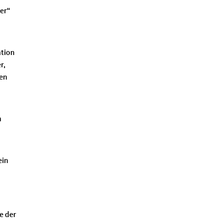
er“
ation
r,
uen
n
ein
e der