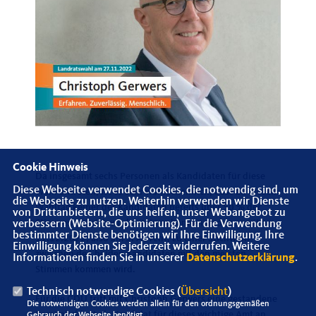
Cookie Hinweis
Da insgesamt sechs Personen als Kandidaten für diese
Diese Webseite verwendet Cookies, die notwendig sind, um
Wahl antreten, ist es sehr wahrscheinlich, dass an diesem
die Webseite zu nutzen. Weiterhin verwenden wir Dienste
Wahltag keiner der Kandidaten bereits über 50 % der
von Drittanbietern, die uns helfen, unser Webangebot zu
Stimmen auf sich wird vereinen können und es somit am
verbessern (Website-Optimierung). Für die Verwendung
bestimmter Dienste benötigen wir Ihre Einwilligung. Ihre
11.12.2022, also am 3. Advent, zu einer Stichwahl
Einwilligung können Sie jederzeit widerrufen. Weitere
zwischen den beiden Kandidaten mit den meisten
Informationen finden Sie in unserer
Datenschutzerklärung
.
Stimmen kommen wird.
Technisch notwendige Cookies (
Übersicht
)
Für die CDU tritt mit Christoph Gerwers eine gestandene
Die notwendigen Cookies werden allein für den ordnungsgemäßen
Persönlichkeit als Kandidat für dieses wichtige Amt an.
Gebrauch der Webseite benötigt.