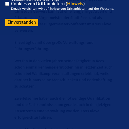
Cookies von Drittanbietern (
Hinweis
)
Derzeit verzichten wir auf Scripte von Drittanbietern auf der Webseite.
Christoph Gerwers kann auf eine langjährige Arbeit und
Erfahrung als Bürgermeister der Stadt Rees und als
Einverstanden
Vorsitzender der Bürgermeisterkonferenz im Kreis Kleve
verweisen.
Er verfügt damit über große Verwaltungs- und
Führungserfahrung.
Wer ihn in den vielen Jahren seiner Tätigkeit in Rees
schon einmal kennengelernt oder ihn in letzter Zeit auch
schon bei Wahlkampfveranstaltungen erlebt hat, weiß
darüber hinaus seine Menschlichkeit und Bodenhaftung
zu schätzen.
Zweifelsohne hat er auch die notwendige Qualifikation
und die Fachkenntnisse, um gerade auch in den jetzigen
Krisenzeiten eine Verwaltung wie den Kreis Kleve
erfolgreich zu führen.