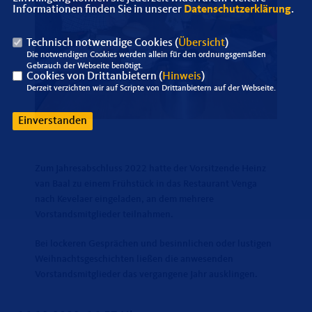
Informationen finden Sie in unserer
Datenschutzerklärung
.
Technisch notwendige Cookies (
Übersicht
)
Die notwendigen Cookies werden allein für den ordnungsgemäßen
Gebrauch der Webseite benötigt.
Cookies von Drittanbietern (
Hinweis
)
Derzeit verzichten wir auf Scripte von Drittanbietern auf der Webseite.
Einverstanden
Zum Jahresabschluss 2022 hatte der Vorsitzende Heinz
van Baal zu einem Frühstück in das Restaurant Venga
nach Kevelaer eingeladen, an dem mehrere
Vorstandsmitglieder teilnahmen.
Bei lockeren Gesprächen und besinnlichen oder lustigen
Weihnachtsgeschichten ließen die anwesenden
Vorstandsmitglieder das vergangene Jahr ausklingen.