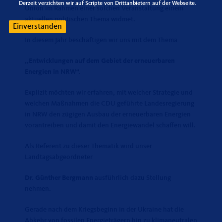
Derzeit verzichten wir auf Scripte von Drittanbietern auf der Webseite.
Union im Rahmen einer solchen Veranstaltung einem
aktuellen politischen Thema widmet.
Einverstanden
In diesem Jahr beschäftigen wir uns mit dem Thema
,,Entwicklungen auf dem Gebiet der erneuerbaren
Energien in NRW“.
Explizit möchten wir erfahren, mit welcher Strategie und
welchen Maßnahmen die CDU geführte Landesregierung
in NRW den zügigen Ausbau der erneuerbaren Energien
vorantreiben und damit den Energiewandel schaffen will.
Als Referent zu dieser Thematik wird unser
Landtagsabgeordneter
Dr. Günther Bergmann
ausführlich dazu Stellung
nehmen.
Gerade nach dem Kriegsbeginn in der Ukraine hat die
Abkehr von fossilen Energieträgern hin zu klimaneutralen