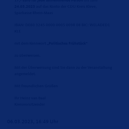
1
7,- Euro für jede teilnehmende Person
bis zum
24.03.2023
auf das Konto der CDU Kreis Kleve,
Sparkasse Rhein-Maas
IBAN: DE60 3245 0000 0005 0098 08 BIC: WELADED1
KLE
mit dem Kennwort
Politisches Frühstück“
zu überweisen.
Mit der Überweisung sind Sie dann zu der Veranstaltung
angemeldet.
Mit freundlichen Grüßen
Ihr Heinz van Baal
Kreisvorsitzender
06.03.2023, 16:49 Uhr