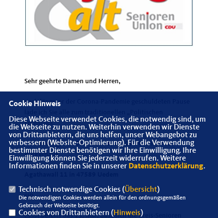
Sehr geehrte Damen und Herren,
nach längerer der Corona-Pandemie geschuldeten Pause
Cookie Hinweis
lade ich Sie alle zum traditionellen „Politischen
Diese Webseite verwendet Cookies, die notwendig sind, um
Frühstück“
die Webseite zu nutzen. Weiterhin verwenden wir Dienste
von Drittanbietern, die uns helfen, unser Webangebot zu
verbessern (Website-Optimierung). Für die Verwendung
für Samstag, den 01.04.2023, um 09:30 Uhr in das
bestimmter Dienste benötigen wir Ihre Einwilligung. Ihre
Bürgerhaus
Einwilligung können Sie jederzeit widerrufen. Weitere
Informationen finden Sie in unserer
Datenschutzerklärung
.
Agathawall 11 in 47589 Uedem
Technisch notwendige Cookies (
Übersicht
)
ein.
Die notwendigen Cookies werden allein für den ordnungsgemäßen
Gebrauch der Webseite benötigt.
Cookies von Drittanbietern (
Hinweis
)
Es ist bereits das 13. Mal, dass sich die Kreis-Senioren