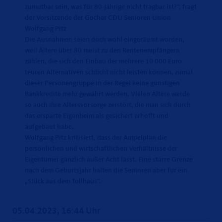
zumutbar sein, was für 80-Jährige nicht tragbar ist?“, fragt
der Vorsitzende der Gocher CDU Senioren Union
Wolfgang Pitz
Die Ausnahmen seien doch wohl eingeräumt worden,
weil Ältere über 80 meist zu den Rentenempfängern
zählen, die sich den Einbau der mehrere 10 000 Euro
teuren Alternativen schlicht nicht leisten können, zumal
dieser Personengruppe in der Regel keine günstigen
Bankkredite mehr gewährt werden. Vielen Ältere werde
so auch ihre Altersvorsorge zerstört, die man sich durch
das ersparte Eigenheim als gesichert erhofft und
aufgebaut habe.
Wolfgang Pitz kritisiert, dass der Ampelplan die
persönlichen und wirtschaftlichen Verhältnisse der
Eigentümer gänzlich außer Acht lässt. Eine starre Grenze
nach dem Geburtsjahr halten die Senioren aber für ein
Stück aus dem Tollhaus“.
05.04.2023, 16:44 Uhr