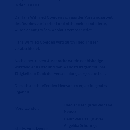
in der CDU ist.
Da Hans Willfried Goerden sich aus der Vorstandsarbeit
des Bezirkes zurückzieht und nicht mehr kandidierte,
wurde er mit großem Applaus verabschiedet.
Hans Wilfried Goerden wird durch Theo Thissen
verabschiedet.
Nach einer kurzen Aussprache wurde der bisherige
Vorstand entlastet und den Mandatsträgern für ihre
Tätigkeit ein Dank der Versammlung ausgesprochen.
Die sich anschließenden Neuwahlen ergab folgendes
Ergebnis:
Theo Thissen (Kreisverband
Vorsitzender:
Neuss)
Heinz van Baal (Kleve)
Angelika Schürings
stellv. Vorsitzende: