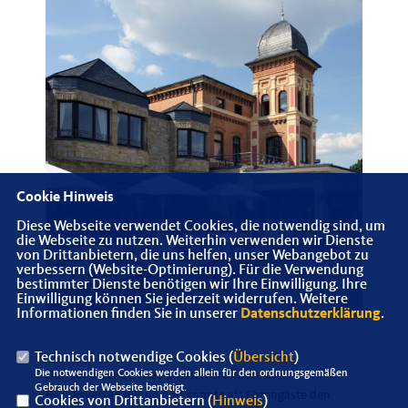
Cookie Hinweis
Diese Webseite verwendet Cookies, die notwendig sind, um
die Webseite zu nutzen. Weiterhin verwenden wir Dienste
von Drittanbietern, die uns helfen, unser Webangebot zu
verbessern (Website-Optimierung). Für die Verwendung
bestimmter Dienste benötigen wir Ihre Einwilligung. Ihre
Einwilligung können Sie jederzeit widerrufen. Weitere
Informationen finden Sie in unserer
Datenschutzerklärung
.
Technisch notwendige Cookies (
Übersicht
)
Die notwendigen Cookies werden allein für den ordnungsgemäßen
Der Vorsitzende Theo Thissen eröffnete die
Gebrauch der Webseite benötigt.
Bezirksversammlung und konnte als Ehrengäste den
Cookies von Drittanbietern (
Hinweis
)