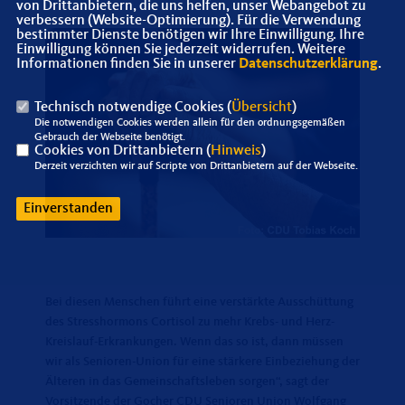
von Drittanbietern, die uns helfen, unser Webangebot zu
verbessern (Website-Optimierung). Für die Verwendung
bestimmter Dienste benötigen wir Ihre Einwilligung. Ihre
Einwilligung können Sie jederzeit widerrufen. Weitere
Informationen finden Sie in unserer
Datenschutzerklärung
.
Technisch notwendige Cookies (
Übersicht
)
Die notwendigen Cookies werden allein für den ordnungsgemäßen
Gebrauch der Webseite benötigt.
Cookies von Drittanbietern (
Hinweis
)
Derzeit verzichten wir auf Scripte von Drittanbietern auf der Webseite.
Einverstanden
Bei diesen Menschen führt eine verstärkte Ausschüttung
des Stresshormons Cortisol zu mehr Krebs- und Herz-
Kreislauf-Erkrankungen. Wenn das so ist, dann müssen
wir als Senioren-Union für eine stärkere Einbeziehung der
Älteren in das Gemeinschaftsleben sorgen“, sagt der
Vorsitzende der Gocher CDU Senioren Union Wolfgang