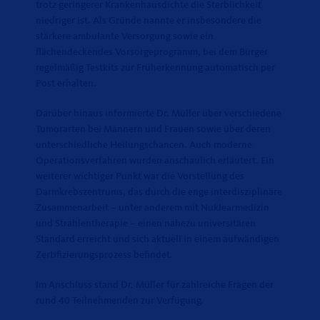
trotz geringerer Krankenhausdichte die Sterblichkeit
niedriger ist. Als Gründe nannte er insbesondere die
stärkere ambulante Versorgung sowie ein
flächendeckendes Vorsorgeprogramm, bei dem Bürger
regelmäßig Testkits zur Früherkennung automatisch per
Post erhalten.
Darüber hinaus informierte Dr. Müller über verschiedene
Tumorarten bei Männern und Frauen sowie über deren
unterschiedliche Heilungschancen. Auch moderne
Operationsverfahren wurden anschaulich erläutert. Ein
weiterer wichtiger Punkt war die Vorstellung des
Darmkrebszentrums, das durch die enge interdisziplinäre
Zusammenarbeit – unter anderem mit Nuklearmedizin
und Strahlentherapie – einen nahezu universitären
Standard erreicht und sich aktuell in einem aufwändigen
Zertifizierungsprozess befindet.
Im Anschluss stand Dr. Müller für zahlreiche Fragen der
rund 40 Teilnehmenden zur Verfügung.