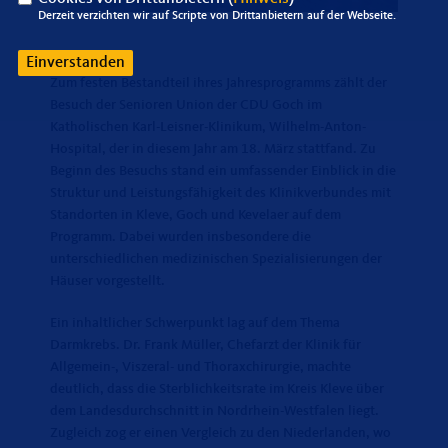
Derzeit verzichten wir auf Scripte von Drittanbietern auf der Webseite.
Einverstanden
Zum festen Bestandteil ihres Jahresprogramms zählt der
Besuch der Senioren Union der CDU Goch im
Katholischen Karl-Leisner-Klinikum, Wilhelm-Anton-
Hospital, der in diesem Jahr am 18. März stattfand. Zu
Beginn des Besuchs stand ein umfassender Einblick in die
Struktur und Leistungsfähigkeit des Klinikverbundes mit
Standorten in Kleve, Goch und Kevelaer auf dem
Programm. Dabei wurden insbesondere die
unterschiedlichen medizinischen Spezialisierungen der
Häuser vorgestellt.
Ein inhaltlicher Schwerpunkt lag auf dem Thema
Darmkrebs. Dr. Frank Müller, Chefarzt der Klinik für
Allgemein-, Viszeral- und Thoraxchirurgie, machte
deutlich, dass die Sterblichkeitsrate im Kreis Kleve über
dem Landesdurchschnitt in Nordrhein-Westfalen liegt.
Zugleich zog er einen Vergleich zu den Niederlanden, wo