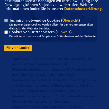
bestimmter Dienste benötigen wir Ihre Einwilligung. Ihre
Einwilligung können Sie jederzeit widerrufen. Weitere
Informationen finden Sie in unserer
Datenschutzerklärung
.
Technisch notwendige Cookies (
Übersicht
)
Die notwendigen Cookies werden allein für den ordnungsgemäßen
Gebrauch der Webseite benötigt.
Cookies von Drittanbietern (
Hinweis
)
Derzeit verzichten wir auf Scripte von Drittanbietern auf der Webseite.
Einverstanden
Vom 31.08. – 01.09.2023 nahmen auch drei Delegierte
der Kreis Klever Senioren Union an der
Bundesdelegiertenversammlung der CDU Senioren Union
in Magdeburg teil. Nachdem der bisherige
Bundesvorsitzende Prof. Dr. Otto Wulff nach 21 Jahren im
Amt nicht mehr erneut kandidierte, wurde dort Dr. Fred-
Holger Ludwig aus Rheinland-Pfalz zum neuen
Bundesvorsitzenden gewählt. Auch die drei Vertreter aus
dem Kreis Kleve gratulierten dem neuen
Bundesvorsitzenden und wünschten ihm für die