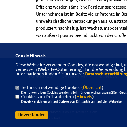
gibt es Bestrebungen, zusätzlich den preiswer
Effizienz werden sämtliche Fertigungsprozesse
Unternehmen ist im Besitz vieler Patente im Be
umweltschädliche Verpackungen aus Kunststof
produziert nachhaltig, hat Wachstumspotential
war äußerst positiv beeindruckt von der Größ
Cookie Hinweis
Diese Webseite verwendet Cookies, die notwendig sind, u
verbessern (Website-Optimierung). Für die Verwendung bes
Informationen finden Sie in unserer
Datenschutzerklärun
IMPRESSUM
DATENSCHUTZ
KONTAKT
Technisch notwendige Cookies (
Übersicht
)
Die notwendigen Cookies werden allein für den ordnungsgemäßen Gebra
Cookies von Drittanbietern (
Hinweis
)
Derzeit verzichten wir auf Scripte von Drittanbietern auf der Webseite.
@2026 CDU Seniorenunion Kreisverband Kleve
Einverstanden
Alle Rechte vorbehalten.