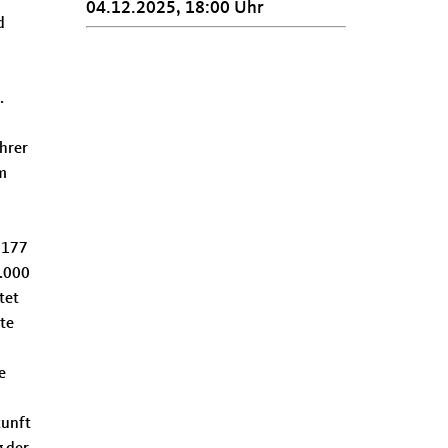
04.12.2025, 18:00 Uhr
d
.
ihrer
m
i 177
0.000
tet
te
e
kunft