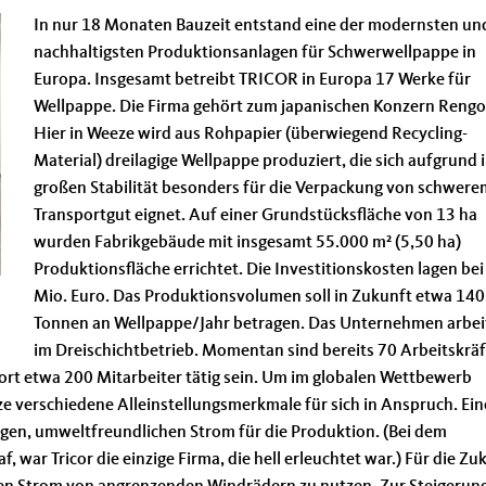
In nur 18 Monaten Bauzeit entstand eine der modernsten un
nachhaltigsten Produktionsanlagen für Schwerwellpappe in
Europa. Insgesamt betreibt TRICOR in Europa 17 Werke für
Wellpappe. Die Firma gehört zum japanischen Konzern Rengo
Hier in Weeze wird aus Rohpapier (überwiegend Recycling-
Material) dreilagige Wellpappe produziert, die sich aufgrund 
großen Stabilität besonders für die Verpackung von schwere
Transportgut eignet. Auf einer Grundstücksfläche von 13 ha
wurden Fabrikgebäude mit insgesamt 55.000 m² (5,50 ha)
Produktionsfläche errichtet. Die Investitionskosten lagen be
Mio. Euro. Das Produktionsvolumen soll in Zukunft etwa 14
Tonnen an Wellpappe/Jahr betragen. Das Unternehmen arbei
im Dreischichtbetrieb. Momentan sind bereits 70 Arbeitskräf
 dort etwa 200 Mitarbeiter tätig sein. Um im globalen Wettbewerb
e verschiedene Alleinstellungsmerkmale für sich in Anspruch. Ein
tigen, umweltfreundlichen Strom für die Produktion. (Bei dem
 war Tricor die einzige Firma, die hell erleuchtet war.) Für die Zu