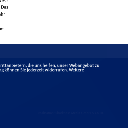
g der
. Das
ehr
pe
rittanbietern, die uns helfen, unser Webangebot zu
ng können Sie jederzeit widerrufen. Weitere
Realisation: Sharkness Media GmbH & Co. KG