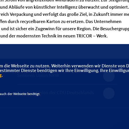
ten Strom von angrenzenden Windrädern zu nutzen. Zur Steigerun
 und Abläufe von künstlicher Intelligenz überwacht und optimiert
reich Verpackung und verfolgt das große Ziel, in Zukunft immer m
fen durch recycelbaren Karton zu ersetzen. Das Unternehmen
 und ist sicher ein Zugewinn für unsere Region. Die Besuchergrup
e und der modernsten Technik im neuen TRICOR – Werk.
m die Webseite zu nutzen. Weiterhin verwenden wir Dienste von D
timmter Dienste benötigen wir Ihre Einwilligung. Ihre Einwilligu
g
.
Senioren Union NRW
Senioren-Union der CDU Deutschlands
uch der Webseite benötigt.