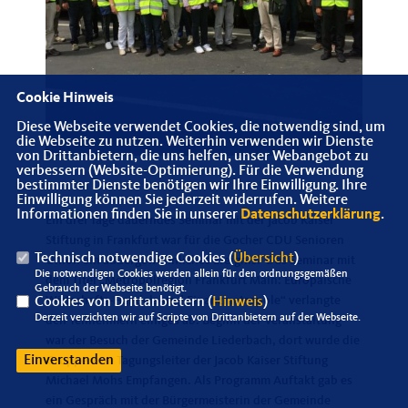
Cookie Hinweis
Diese Webseite verwendet Cookies, die notwendig sind, um
die Webseite zu nutzen. Weiterhin verwenden wir Dienste
von Drittanbietern, die uns helfen, unser Webangebot zu
verbessern (Website-Optimierung). Für die Verwendung
bestimmter Dienste benötigen wir Ihre Einwilligung. Ihre
Einwilligung können Sie jederzeit widerrufen. Weitere
Informationen finden Sie in unserer
Datenschutzerklärung
.
Ein drei Tage dauerndes Seminar mit der Jacob Kaiser
Stiftung in Frankfurt war für die Gocher CDU Senioren
Technisch notwendige Cookies (
Übersicht
)
Union ein außergewöhnliches Ereignis. Das Seminar mit
Die notwendigen Cookies werden allein für den ordnungsgemäßen
dem Titel „Metropolregion Frankfurt Main: Europäische
Gebrauch der Webseite benötigt.
Wirtschafts-Handels-und Finanzmetropole“ verlangte
Cookies von Drittanbietern (
Hinweis
)
Derzeit verzichten wir auf Scripte von Drittanbietern auf der Webseite.
den Teilnehmern einiges ab. Beginn der Veranstaltung
war der Besuch der Gemeinde Liederbach, dort wurde die
Einverstanden
Gruppe vom Tagungsleiter der Jacob Kaiser Stiftung
Michael Mohs Empfangen. Als Programm Auftakt gab es
ein Gespräch mit der Bürgermeisterin der Gemeinde