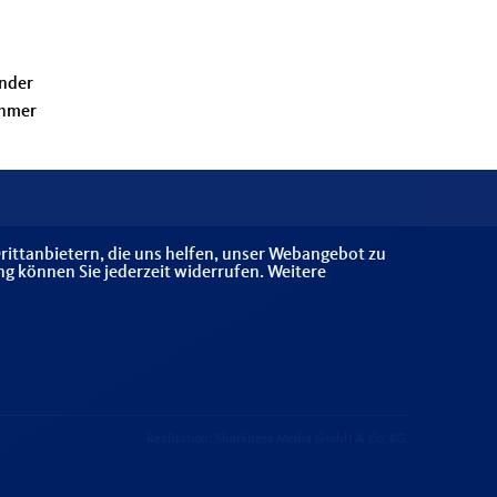
/
ender
ehmer
rittanbietern, die uns helfen, unser Webangebot zu
ng können Sie jederzeit widerrufen. Weitere
Realisation: Sharkness Media GmbH & Co. KG