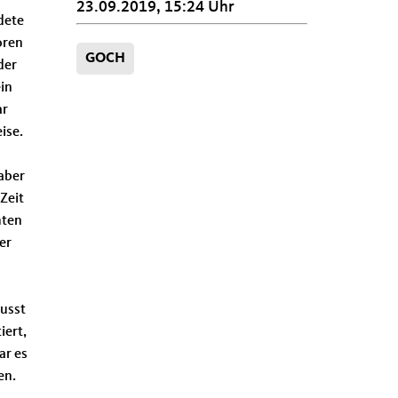
23.09.2019, 15:24 Uhr
dete
oren
GOCH
der
in
ar
ise.
 aber
Zeit
hten
er
wusst
iert,
ar es
en.