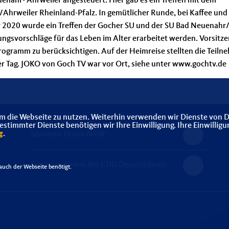
uenahr- Ahrweiler angesteuert. Hier gab es ein Treffen mit dem
Ahrweiler Rheinland-Pfalz. In gemütlicher Runde, bei Kaffee und
 2020 wurde ein Treffen der Gocher SU und der SU Bad Neuenahr
ungsvorschläge für das Leben im Alter erarbeitet werden. Vorsitz
rogramm zu berücksichtigen. Auf der Heimreise stellten die Teiln
ver Tag. JOKO von Goch TV war vor Ort, siehe unter www.gochtv.de
m die Webseite zu nutzen. Weiterhin verwenden wir Dienste von D
timmter Dienste benötigen wir Ihre Einwilligung. Ihre Einwilligu
g
.
Senioren Union NRW
Senioren-Union der CDU Deutschlands
uch der Webseite benötigt.