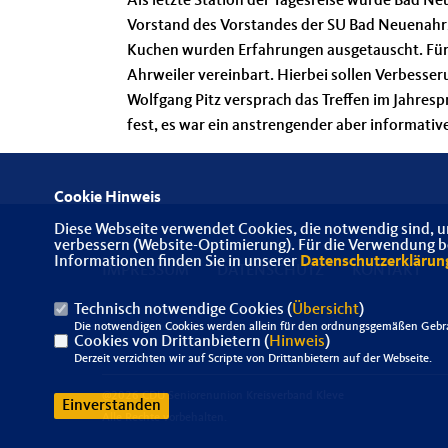
Als letzte Station der Tagesreise wurde Bad Ne
Vorstand des Vorstandes der SU Bad Neuenahr/
Kuchen wurden Erfahrungen ausgetauscht. Für
Ahrweiler vereinbart. Hierbei sollen Verbesser
Wolfgang Pitz versprach das Treffen im Jahresp
fest, es war ein anstrengender aber informati
Cookie Hinweis
Diese Webseite verwendet Cookies, die notwendig sind, u
verbessern (Website-Optimierung). Für die Verwendung bes
Informationen finden Sie in unserer
Datenschutzerklärun
IMPRESSUM
DATENSCHUTZ
KONTAKT
Technisch notwendige Cookies (
Übersicht
)
Die notwendigen Cookies werden allein für den ordnungsgemäßen Gebra
Cookies von Drittanbietern (
Hinweis
)
Derzeit verzichten wir auf Scripte von Drittanbietern auf der Webseite.
@2026 CDU Seniorenunion Kreisverband Kleve
Einverstanden
Alle Rechte vorbehalten.