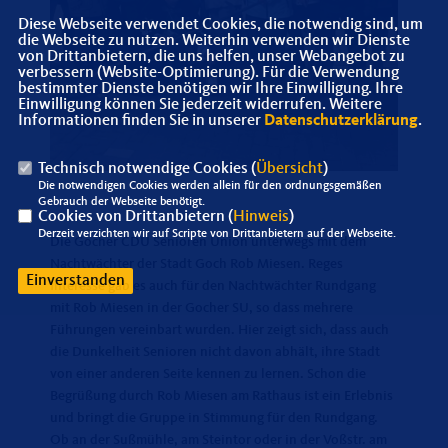
Diese Webseite verwendet Cookies, die notwendig sind, um
die Webseite zu nutzen. Weiterhin verwenden wir Dienste
von Drittanbietern, die uns helfen, unser Webangebot zu
verbessern (Website-Optimierung). Für die Verwendung
bestimmter Dienste benötigen wir Ihre Einwilligung. Ihre
Einwilligung können Sie jederzeit widerrufen. Weitere
Informationen finden Sie in unserer
Datenschutzerklärung
.
Technisch notwendige Cookies (
Übersicht
)
Die notwendigen Cookies werden allein für den ordnungsgemäßen
Gebrauch der Webseite benötigt.
Cookies von Drittanbietern (
Hinweis
)
Derzeit verzichten wir auf Scripte von Drittanbietern auf der Webseite.
Die Gocher CDU Senioren Union unterwegs mit dem
Nachtwächter der Stadt Goch Rob Miesen. Reges
Einverstanden
Interesse gab es auch für den Nachtwächter Rundgang
mit Rob Miesen in der Gocher SU, so dass mehrere
Führungen vereinbart wurden. Hier zeigt sich, dass auch
die Dunkelheit Senioren nicht davon abhält, ihre Stadt
von einer anderen Seite kennen zu lernen. Schon die
Begrüßung durch Rob Miesen am Rathaus ist ein Erlebnis
und bringt die Gruppe in Stimmung für den Rundgang.
Ob an der Sußmühle, am Steintor oder in der Voßstr. am