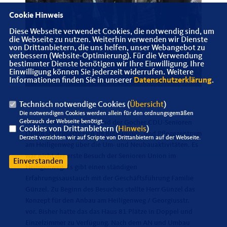
Cookie Hinweis
Diese Webseite verwendet Cookies, die notwendig sind, um
die Webseite zu nutzen. Weiterhin verwenden wir Dienste
von Drittanbietern, die uns helfen, unser Webangebot zu
verbessern (Website-Optimierung). Für die Verwendung
bestimmter Dienste benötigen wir Ihre Einwilligung. Ihre
Einwilligung können Sie jederzeit widerrufen. Weitere
Informationen finden Sie in unserer
Datenschutzerklärung
.
Technisch notwendige Cookies (
Übersicht
)
Die notwendigen Cookies werden allein für den ordnungsgemäßen
Gebrauch der Webseite benötigt.
(26.02.20.20) Der Vorstand der Gocher CDU-Senioren
Cookies von Drittanbietern (
Hinweis
)
Union informierte sich im Betreuungs- und Pflegezentrum
Derzeit verzichten wir auf Scripte von Drittanbietern auf der Webseite.
am Heiligenweg über die Um- und Neubauaktivitäten. Es
war nicht der erste Besuch der Senioren Union im
Einverstanden
Heiligenweg. Es gibt einen ständigen
Erfahrungssaustauch mit der Geschäftsführung Familie
Günzel. Zu Beginn des Besuches stellte Herr Günzel das
Konzept für den Anbau am Heiligenweg / Georgiusstr.
vor. Bisher hatte das das Haus 81 Plätze in Doppel und
Einzelzimmer zu Verfügung. Nach dem AN und Umbau