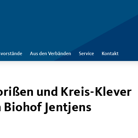
svorstände
Aus den Verbänden
Service
Kontakt
orißen und Kreis-Klever
 Biohof Jentjens