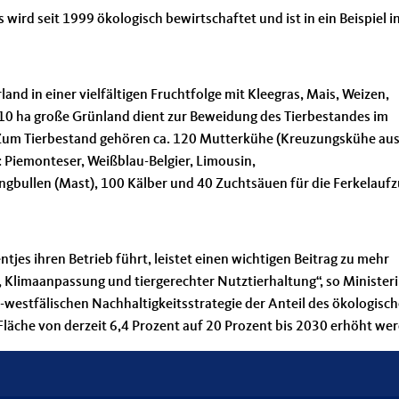
ird seit 1999 ökologisch bewirtschaftet und ist in ein Beispiel i
land in einer vielfältigen Fruchtfolge mit Kleegras, Mais, Weizen,
0 ha große Grünland dient zur Beweidung des Tierbestandes im
Zum Tierbestand gehören ca. 120 Mutterkühe (Kreuzungskühe au
: Piemonteser, Weißblau-Belgier, Limousin,
ungbullen (Mast), 100 Kälber und 40 Zuchtsäuen für die Ferkelauf
tjes ihren Betrieb führt, leistet einen wichtigen Beitrag zu mehr
, Klimaanpassung und tiergerechter Nutztierhaltung“, so Minister
-westfälischen Nachhaltigkeitsstrategie der Anteil des ökologisc
Fläche von derzeit 6,4 Prozent auf 20 Prozent bis 2030 erhöht we