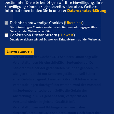
bestimmter Dienste benötigen wir Ihre Einwilligung. Ihre
Einwilligung können Sie jederzeit widerrufen. Weitere
Informationen finden Sie in unserer
Datenschutzerklärung
.
Technisch notwendige Cookies (
Übersicht
)
Die notwendigen Cookies werden allein für den ordnungsgemäßen
Gebrauch der Webseite benötigt.
Cookies von Drittanbietern (
Hinweis
)
Derzeit verzichten wir auf Scripte von Drittanbietern auf der Webseite.
Einverstanden
Der Vorstand der Gocher CDU-Senioren Union sagt alle
Veranstaltungen bis einschließlich September ab. Da
Senioren zu einer der gefährdeten Gruppen gehören, im
Übrigen sind nicht nur Senioren gefährdet, soll keiner
einer Gefahr ausgesetzt werden. Ob ab Oktober wieder
Veranstaltungen durchgeführt werden, wird der Vorstand
im September entscheiden. Sollte die Gefahr der
Ansteckung in 2021 gebannt sein, verspricht der
Vorstand wieder in gleicher Qualität Info
Veranstaltungen und Bildungsreisen wie bisher
durchzuführen. Die CDU-Senioren Union Goch bittet ihre