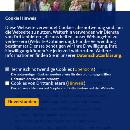
Cookie Hinweis
Diese Webseite verwendet Cookies, die notwendig sind, um
die Webseite zu nutzen. Weiterhin verwenden wir Dienste
von Drittanbietern, die uns helfen, unser Webangebot zu
verbessern (Website-Optimierung). Für die Verwendung
bestimmter Dienste benötigen wir Ihre Einwilligung. Ihre
Einwilligung können Sie jederzeit widerrufen. Weitere
Informationen finden Sie in unserer
Datenschutzerklärung
.
Technisch notwendige Cookies (
Übersicht
)
Auch in diesem Jahr ehrt die Gocher CDU-Senioren ihre
Die notwendigen Cookies werden allein für den ordnungsgemäßen
langjähren Mitglieder. Selbstverständlich wurden die
Gebrauch der Webseite benötigt.
Corona Bedingen eingehalten. Der Vorsitzende der
Cookies von Drittanbietern (
Hinweis
)
Derzeit verzichten wir auf Scripte von Drittanbietern auf der Webseite.
Gocher SU Wolfgang Pitz freute sich wieder zahlreiche
Jubilare begrüßen zu können. Bedauerlich, dass einige
Einverstanden
Jubilare aus Krankheitsgründen nicht teilnehmen
konnten. Erfreulich, dass Wolfgang Pitz auch in Jahr
wieder einige Ehrengäste zu dieser wichtigen
Veranstaltung begrüßen konnte. Jan Baumann
Bürgermeisterkandidat der Gocher CDU nahm erstmals