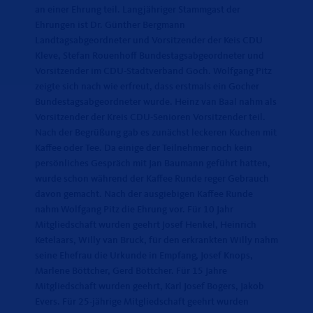
an einer Ehrung teil. Langjähriger Stammgast der
Ehrungen ist Dr. Günther Bergmann
Landtagsabgeordneter und Vorsitzender der Keis CDU
Kleve, Stefan Rouenhoff Bundestagsabgeordneter und
Vorsitzender im CDU-Stadtverband Goch. Wolfgang Pitz
zeigte sich nach wie erfreut, dass erstmals ein Gocher
Bundestagsabgeordneter wurde. Heinz van Baal nahm als
Vorsitzender der Kreis CDU-Senioren Vorsitzender teil.
Nach der Begrüßung gab es zunächst leckeren Kuchen mit
Kaffee oder Tee. Da einige der Teilnehmer noch kein
persönliches Gespräch mit Jan Baumann geführt hatten,
wurde schon während der Kaffee Runde reger Gebrauch
davon gemacht. Nach der ausgiebigen Kaffee Runde
nahm Wolfgang Pitz die Ehrung vor. Für 10 Jahr
Mitgliedschaft wurden geehrt Josef Henkel, Heinrich
Ketelaars, Willy van Bruck, für den erkrankten Willy nahm
seine Ehefrau die Urkunde in Empfang, Josef Knops,
Marlene Böttcher, Gerd Böttcher. Für 15 Jahre
Mitgliedschaft wurden geehrt, Karl Josef Bogers, Jakob
Evers. Für 25-jährige Mitgliedschaft geehrt wurden