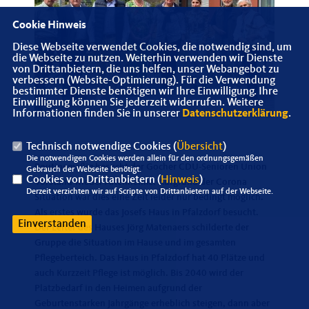
Cookie Hinweis
Diese Webseite verwendet Cookies, die notwendig sind, um
die Webseite zu nutzen. Weiterhin verwenden wir Dienste
von Drittanbietern, die uns helfen, unser Webangebot zu
verbessern (Website-Optimierung). Für die Verwendung
bestimmter Dienste benötigen wir Ihre Einwilligung. Ihre
Einwilligung können Sie jederzeit widerrufen. Weitere
Informationen finden Sie in unserer
Datenschutzerklärung
.
Technisch notwendige Cookies (
Übersicht
)
Die notwendigen Cookies werden allein für den ordnungsgemäßen
Routinemäßig besucht der Gocher CDU-Senioren Union
Gebrauch der Webseite benötigt.
Cookies von Drittanbietern (
Hinweis
)
Vorstand wieder Altenheime. Aufgrund der Corona
Derzeit verzichten wir auf Scripte von Drittanbietern auf der Webseite.
Situation war dies eine Zeit leider nur bedingt möglich.
Als erstes wurde das Josefs Haus in Pfalzdorf besucht.
Einverstanden
Der Leiter des Hauses Jörg Matenaers schilderte der
Gruppe die Situation im Hause und im gesamten
Pflegeberteich. Das Haus in Pfalzdorf hat 40 Plätze und
auch Kurzzeit Pflege ist möglich. Bis 2040 wird der
Platzbedarf in den Heimen aufgrund der
Geburtenstarken Jahrgänge erheblich steigen, dann aber