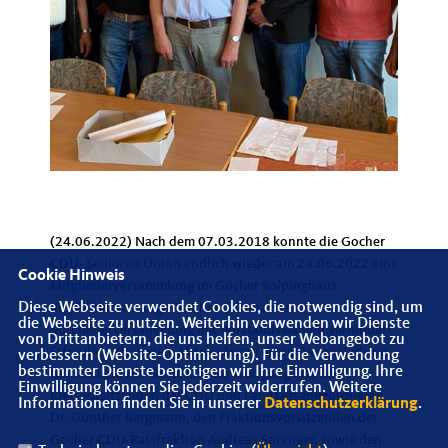
(24.06.2022) Nach dem 07.03.2018 konnte die Gocher
CDU- Senioren Union endlich wieder am 24.06.2022 eine
Cookie Hinweis
Mitgliederversammlung im Gocher Kolpinghaus
Diese Webseite verwendet Cookies, die notwendig sind, um
durchführen. Lange Zeit hat Corona die
die Webseite zu nutzen. Weiterhin verwenden wir Dienste
Mitgliederversammlung mit Vorstandswahlen verhindert.
von Drittanbietern, die uns helfen, unser Webangebot zu
Erfreulich, dass viele Mitglieder an dieser Veranstaltung
verbessern (Website-Optimierung). Für die Verwendung
bestimmter Dienste benötigen wir Ihre Einwilligung. Ihre
teilnahmen. Als Gäste konnte Wolfgang Pitz den
Einwilligung können Sie jederzeit widerrufen. Weitere
Kreisvorsitzenden der CDU und Landtagsabgeordneten
Informationen finden Sie in unserer
Datenschutzerklärung
.
Dr. Günther Bergmann, den Fraktionsvorsitzenden der
Gocher CDU-Ratsfraktion Andreas Sprenger, sowie den