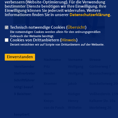
verbessern (Website-Optimierung). Für die Verwendung
bestimmter Dienste benötigen wir Ihre Einwilligung. Ihre
Einwilligung können Sie jederzeit widerrufen. Weitere
Informationen finden Sie in unserer
Datenschutzerklärung
.
Technisch notwendige Cookies (
Übersicht
)
Die notwendigen Cookies werden allein für den ordnungsgemäßen
Gebrauch der Webseite benötigt.
Cookies von Drittanbietern (
Hinweis
)
Derzeit verzichten wir auf Scripte von Drittanbietern auf der Webseite.
Einverstanden
Funktion
Nachname
Vorname
Strasse
Vorsitzender
Pitz
Wolfgang
Gärtnerweg 7
Stellvertreter
Bender
Wolfgang
Braunschweigstr. 
Schriftführer
Kraemer
Jakob
Boeckelterweg 20
Mitgl.beauf.
3 Beisitzer:
Bone
Rüdiger
Voßheiderstr. 159
Knops
Henny
Kalkarer Str. 10a
van de Pasch
Wilhelm
Mortelweg 20
kooptiert: