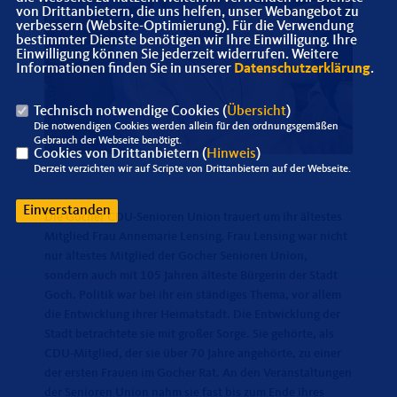
von Drittanbietern, die uns helfen, unser Webangebot zu
verbessern (Website-Optimierung). Für die Verwendung
bestimmter Dienste benötigen wir Ihre Einwilligung. Ihre
Einwilligung können Sie jederzeit widerrufen. Weitere
Informationen finden Sie in unserer
Datenschutzerklärung
.
Technisch notwendige Cookies (
Übersicht
)
Die notwendigen Cookies werden allein für den ordnungsgemäßen
Gebrauch der Webseite benötigt.
Cookies von Drittanbietern (
Hinweis
)
Derzeit verzichten wir auf Scripte von Drittanbietern auf der Webseite.
Einverstanden
Die Gocher CDU-Senioren Union trauert um ihr ältestes
Mitglied Frau Annemarie Lensing. Frau Lensing war nicht
nur ältestes Mitglied der Gocher Senioren Union,
sondern auch mit 105 Jahren älteste Bürgerin der Stadt
Goch. Politik war bei ihr ein ständiges Thema, vor allem
die Entwicklung ihrer Heimatstadt. Die Entwicklung der
Stadt betrachtete sie mit großer Sorge. Sie gehörte, als
CDU-Mitglied, der sie über 70 Jahre angehörte, zu einer
der ersten Frauen im Gocher Rat. An den Veranstaltungen
der Senioren Union nahm sie fast bis zum Ende ihres