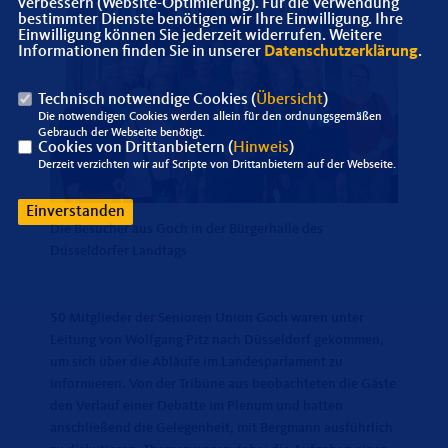
verbessern (Website-Optimierung). Für die Verwendung
bestimmter Dienste benötigen wir Ihre Einwilligung. Ihre
Einwilligung können Sie jederzeit widerrufen. Weitere
Informationen finden Sie in unserer
Datenschutzerklärung
.
Technisch notwendige Cookies (
Übersicht
)
Die notwendigen Cookies werden allein für den ordnungsgemäßen
Gebrauch der Webseite benötigt.
Cookies von Drittanbietern (
Hinweis
)
Derzeit verzichten wir auf Scripte von Drittanbietern auf der Webseite.
Einverstanden
Die Besucher aus Goch in der Bürgerhalle des
Düsseldorfer Landtags
50 Mitglieder der Senioren Union Goch waren unter
Leitung von Wolfgang Pitz nach Düsseldorf gekommen,
um sich über die Abläufe im Landesparlament zu
informieren. Von der Tribüne aus beobachteten die Gäste
den Verlauf einer Debatte im Plenum und hatten
anschließend die Gelegenheit, mit Bergmann ausführlich