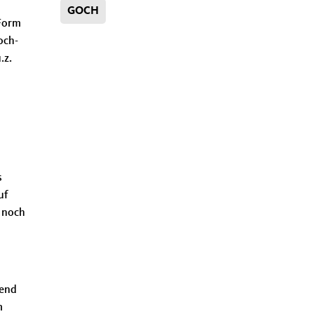
GOCH
 Form
och-
.z.
s
uf
n noch
ßend
m