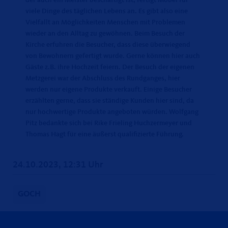
der auch ein Meister beschäftigt ist, fertigt Möbel für
viele Dinge des täglichen Lebens an. Es gibt also eine
Vielfallt an Möglichkeiten Menschen mit Problemen
wieder an den Alltag zu gewöhnen. Beim Besuch der
Kirche erfuhren die Besucher, dass diese überwiegend
von Bewohnern gefertigt wurde. Gerne können hier auch
Gäste z.B. ihre Hochzeit feiern. Der Besuch der eigenen
Metzgerei war der Abschluss des Rundganges, hier
werden nur eigene Produkte verkauft. Einige Besucher
erzählten gerne, dass sie ständige Kunden hier sind, da
nur hochwertige Produkte angeboten würden. Wolfgang
Pitz bedankte sich bei Rike Frieling Huchzermeyer und
Thomas Hagt für eine äußerst qualifizierte Führung.
24.10.2023, 12:31 Uhr
GOCH