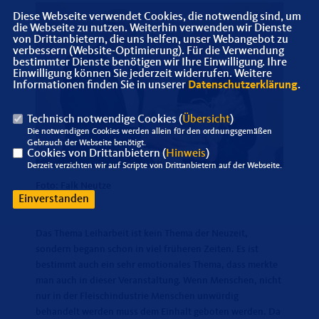
Diese Webseite verwendet Cookies, die notwendig sind, um
die Webseite zu nutzen. Weiterhin verwenden wir Dienste
von Drittanbietern, die uns helfen, unser Webangebot zu
verbessern (Website-Optimierung). Für die Verwendung
bestimmter Dienste benötigen wir Ihre Einwilligung. Ihre
Einwilligung können Sie jederzeit widerrufen. Weitere
Informationen finden Sie in unserer
Datenschutzerklärung
.
Technisch notwendige Cookies (
Übersicht
)
Die notwendigen Cookies werden allein für den ordnungsgemäßen
Gebrauch der Webseite benötigt.
Cookies von Drittanbietern (
Hinweis
)
Derzeit verzichten wir auf Scripte von Drittanbietern auf der Webseite.
Foto: Falk Neutze
Einverstanden
Das Thema Leiharbeit ist kein Thema der Neuzeit,
sondern begann schon in viel früheren Zeiten. Es ist
bestimmt auch ein sehr emotionales Thema, dass merkte
man auch in dieser Veranstaltung. Wenn Menschen, nicht
nur in der Fleischindustrie Menschen unwürdig
behandelt werden muss dem Einhalt geboten werden. Da